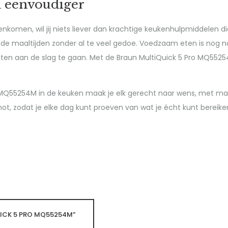
n eenvoudiger
omen, wil jij niets liever dan krachtige keukenhulpmiddelen d
zonde maaltijden zonder al te veel gedoe. Voedzaam eten is nog n
ten aan de slag te gaan. Met de Braun MultiQuick 5 Pro MQ552
o MQ55254M in de keuken maak je elk gerecht naar wens, met ma
ot, zodat je elke dag kunt proeven van wat je écht kunt bereike
UICK 5 PRO MQ55254M”