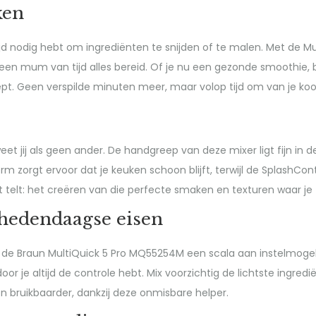
ken
d nodig hebt om ingrediënten te snijden of te malen. Met de Multi
 een mum van tijd alles bereid. Of je nu een gezonde smoothie, 
t. Geen verspilde minuten meer, maar volop tijd om van je koo
t jij als geen ander. De handgreep van deze mixer ligt fijn in de
rm zorgt ervoor dat je keuken schoon blijft, terwijl de SplashC
t telt: het creëren van die perfecte smaken en texturen waar je t
 hedendaagse eisen
de Braun MultiQuick 5 Pro MQ55254M een scala aan instelmogeli
or je altijd de controle hebt. Mix voorzichtig de lichtste ingred
 bruikbaarder, dankzij deze onmisbare helper.