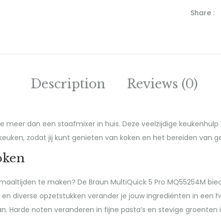
Share :
Description
Reviews (0)
e meer dan een staafmixer in huis. Deze veelzijdige keukenhulp
e keuken, zodat jij kunt genieten van koken en het bereiden van 
oken
e maaltijden te maken? De Braun MultiQuick 5 Pro MQ55254M bied
 en diverse opzetstukken verander je jouw ingrediënten in een 
n. Harde noten veranderen in fijne pasta’s en stevige groenten 