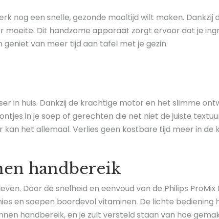
rk nog een snelle, gezonde maaltijd wilt maken. Dankzij d
er moeite. Dit handzame apparaat zorgt ervoor dat je in
geniet van meer tijd aan tafel met je gezin.
er in huis. Dankzij de krachtige motor en het slimme ont
ntjes in je soep of gerechten die net niet de juiste text
an het allemaal. Verlies geen kostbare tijd meer in de ke
nnen handbereik
s leven. Door de snelheid en eenvoud van de Philips ProMi
 en soepen boordevol vitaminen. De lichte bediening he
nen handbereik, en je zult versteld staan van hoe gemakk