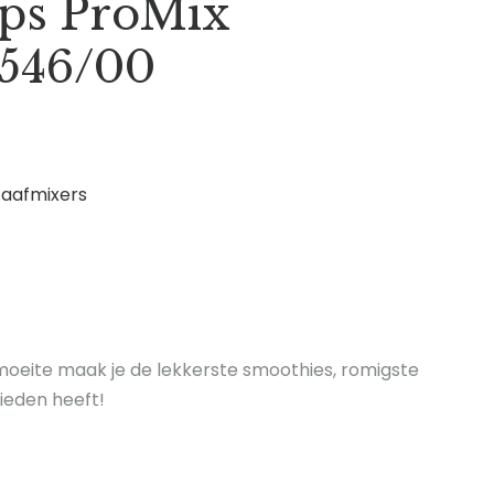
ips ProMix
546/00
taafmixers
 moeite maak je de lekkerste smoothies, romigste
ieden heeft!