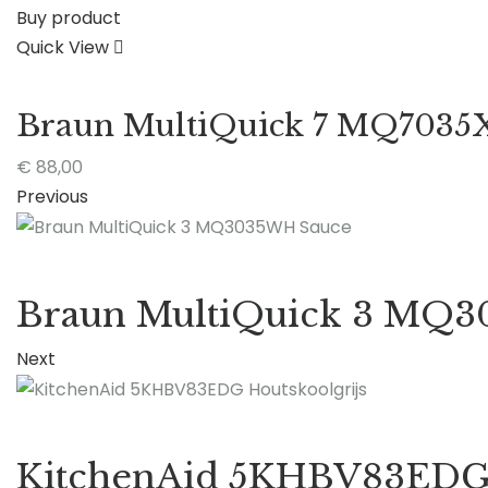
Buy product
Quick View
Braun MultiQuick 7 MQ7035
€
88,00
Previous
Braun MultiQuick 3 MQ
Next
KitchenAid 5KHBV83EDG 