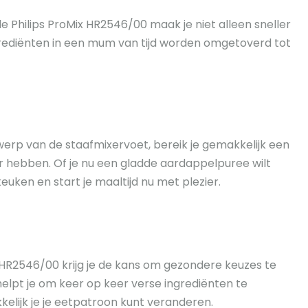
e Philips ProMix HR2546/00 maak je niet alleen sneller
grediënten in een mum van tijd worden omgetoverd tot
werp van de staafmixervoet, bereik je gemakkelijk een
uur hebben. Of je nu een gladde aardappelpuree wilt
uken en start je maaltijd nu met plezier.
x HR2546/00 krijg je de kans om gezondere keuzes te
lpt je om keer op keer verse ingrediënten te
elijk je je eetpatroon kunt veranderen.