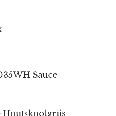
X
3035WH Sauce
Houtskoolgrijs