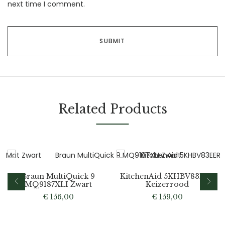
next time I comment.
Related Products
Braun MultiQuick 9
KitchenAid 5KHBV83EER
MQ9187XLI Zwart
Keizerrood
€
156,00
€
159,00