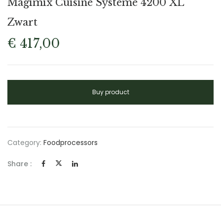
Magimix Cuisine Systeme 4200 XL
Zwart
€
417,00
Buy product
Category:
Foodprocessors
Share :